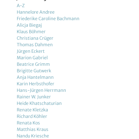
A-Z
Hannelore Andree
Friederike Caroline Bachmann
Alicja Biegaj
Klaus Böhmer
Christiana Crüger
Thomas Dahmen
Jürgen Eckert
Marion Gabriel
Beatrice Grimm
Brigitte Gutwerk
Anja Hantelmann
Karin Herbsthofer
Hans-Jürgen Herrmann
Rainer W. Junker
Heide Khatschaturian
Renate Kletzka
Richard Köhler
Renata Kos
Matthias Kraus
Nandu Kriesche