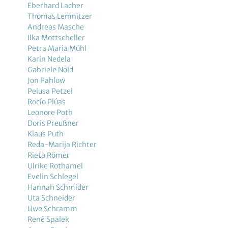
Eberhard Lacher
Thomas Lemnitzer
Andreas Masche
Ilka Mottscheller
Petra Maria Mühl
Karin Nedela
Gabriele Nold
Jon Pahlow
Pelusa Petzel
Rocío Plúas
Leonore Poth
Doris Preußner
Klaus Puth
Reda-Marija Richter
Rieta Römer
Ulrike Rothamel
Evelin Schlegel
Hannah Schmider
Uta Schneider
Uwe Schramm
René Spalek