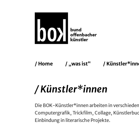
Bund Of
Erstes
Zum
/ Home
/ „was ist“
/ Künstler*inn
Inhalt:
Menü
/ Künstler*innen
Die BOK-Künstler*innen arbeiten in verschieden
Computergrafik, Trickfilm, Collage, Künstlerbuch
Einbindung in literarische Projekte.