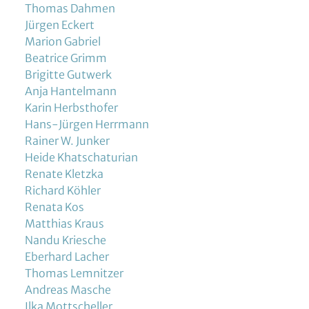
Thomas Dahmen
Jürgen Eckert
Marion Gabriel
Beatrice Grimm
Brigitte Gutwerk
Anja Hantelmann
Karin Herbsthofer
Hans-Jürgen Herrmann
Rainer W. Junker
Heide Khatschaturian
Renate Kletzka
Richard Köhler
Renata Kos
Matthias Kraus
Nandu Kriesche
Eberhard Lacher
Thomas Lemnitzer
Andreas Masche
Ilka Mottscheller