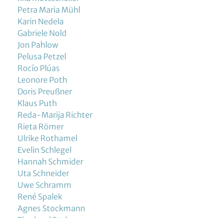
Petra Maria Mühl
Karin Nedela
Gabriele Nold
Jon Pahlow
Pelusa Petzel
Rocío Plúas
Leonore Poth
Doris Preußner
Klaus Puth
Reda-Marija Richter
Rieta Römer
Ulrike Rothamel
Evelin Schlegel
Hannah Schmider
Uta Schneider
Uwe Schramm
René Spalek
Agnes Stockmann