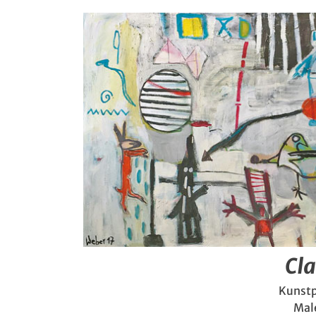
Cl
Kunstp
Mal