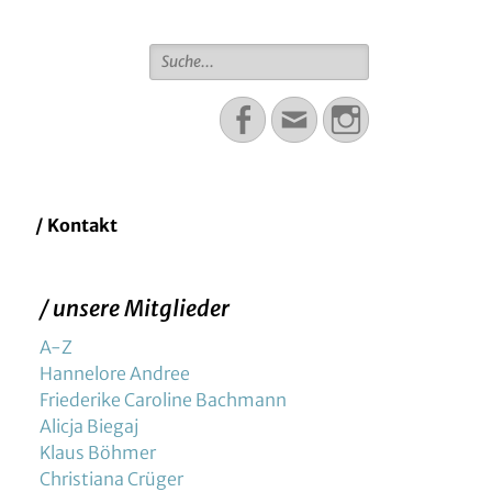
Suche
für:
Facebook
Email
Instagram
/ Kontakt
/ unsere Mitglieder
A-Z
Hannelore Andree
Friederike Caroline Bachmann
Alicja Biegaj
Klaus Böhmer
Christiana Crüger