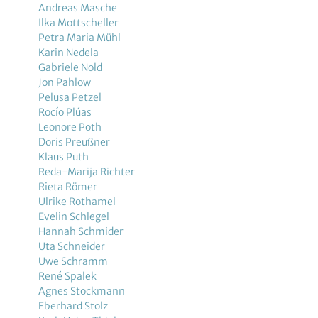
Andreas Masche
Ilka Mottscheller
Petra Maria Mühl
Karin Nedela
Gabriele Nold
Jon Pahlow
Pelusa Petzel
Rocío Plúas
Leonore Poth
Doris Preußner
Klaus Puth
Reda-Marija Richter
Rieta Römer
Ulrike Rothamel
Evelin Schlegel
Hannah Schmider
Uta Schneider
Uwe Schramm
René Spalek
Agnes Stockmann
Eberhard Stolz