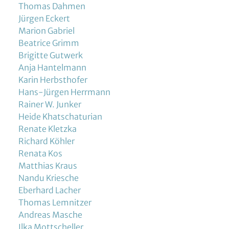
Thomas Dahmen
Jürgen Eckert
Marion Gabriel
Beatrice Grimm
Brigitte Gutwerk
Anja Hantelmann
Karin Herbsthofer
Hans-Jürgen Herrmann
Rainer W. Junker
Heide Khatschaturian
Renate Kletzka
Richard Köhler
Renata Kos
Matthias Kraus
Nandu Kriesche
Eberhard Lacher
Thomas Lemnitzer
Andreas Masche
Ilka Mottscheller