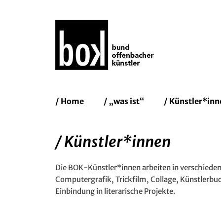
Bund Of
Erstes
Zum
/ Home
/ „was ist“
/ Künstler*inn
Inhalt:
Menü
/ Künstler*innen
Die BOK-Künstler*innen arbeiten in verschieden
Computergrafik, Trickfilm, Collage, Künstlerbuch
Einbindung in literarische Projekte.