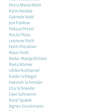
Petra Maria Mühl
Karin Nedela
Gabriele Nold
Jon Pahlow
Pelusa Petzel
Rocío Plúas
Leonore Poth
Doris Preußner
Klaus Puth
Reda-Marija Richter
Rieta Römer
Ulrike Rothamel
Evelin Schlegel
Hannah Schmider
Uta Schneider
Uwe Schramm
René Spalek
Agnes Stockmann