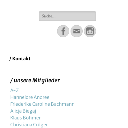
Suche
für:
Facebook
Email
Instagram
/ Kontakt
/ unsere Mitglieder
A-Z
Hannelore Andree
Friederike Caroline Bachmann
Alicja Biegaj
Klaus Böhmer
Christiana Crüger