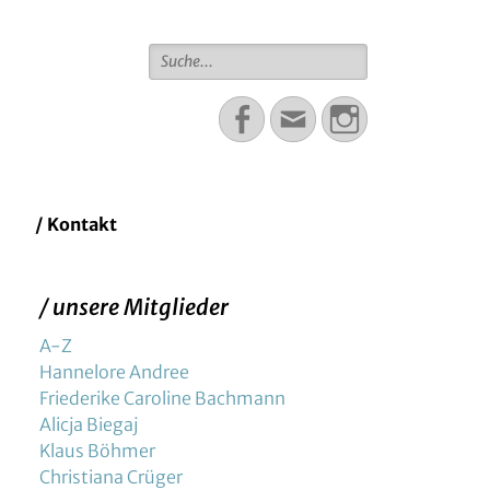
Suche
für:
Facebook
Email
Instagram
/ Kontakt
/ unsere Mitglieder
A-Z
Hannelore Andree
Friederike Caroline Bachmann
Alicja Biegaj
Klaus Böhmer
Christiana Crüger