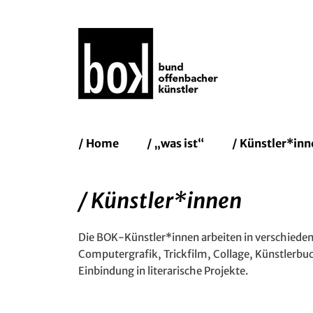
Bund Of
Erstes
Zum
/ Home
/ „was ist“
/ Künstler*inn
Inhalt:
Menü
/ Künstler*innen
Die BOK-Künstler*innen arbeiten in verschieden
Computergrafik, Trickfilm, Collage, Künstlerbuch
Einbindung in literarische Projekte.