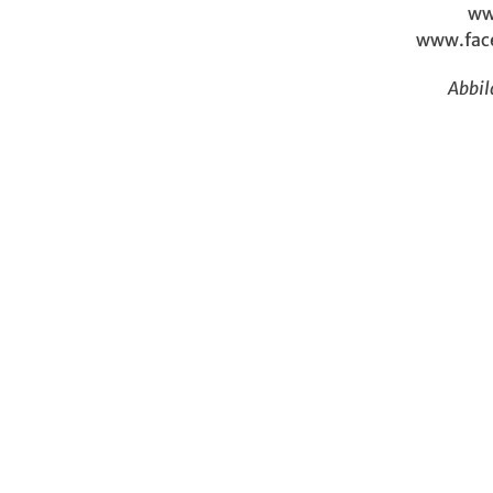
ww
www.fac
Abbi