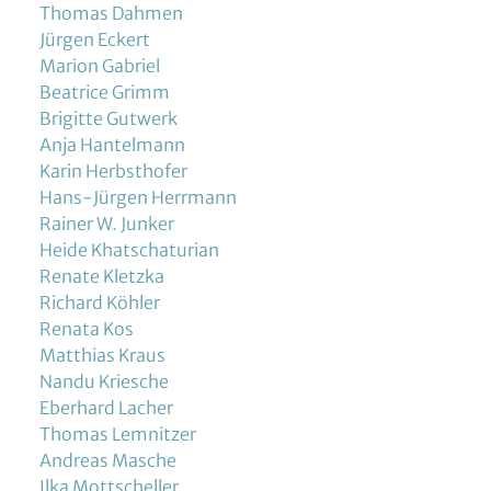
Thomas Dahmen
Jürgen Eckert
Marion Gabriel
Beatrice Grimm
Brigitte Gutwerk
Anja Hantelmann
Karin Herbsthofer
Hans-Jürgen Herrmann
Rainer W. Junker
Heide Khatschaturian
Renate Kletzka
Richard Köhler
Renata Kos
Matthias Kraus
Nandu Kriesche
Eberhard Lacher
Thomas Lemnitzer
Andreas Masche
Ilka Mottscheller