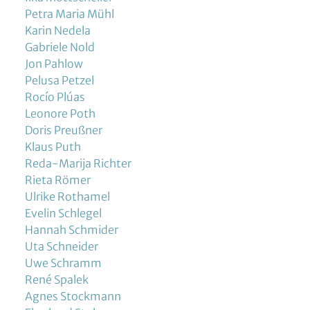
Petra Maria Mühl
Karin Nedela
Gabriele Nold
Jon Pahlow
Pelusa Petzel
Rocío Plúas
Leonore Poth
Doris Preußner
Klaus Puth
Reda-Marija Richter
Rieta Römer
Ulrike Rothamel
Evelin Schlegel
Hannah Schmider
Uta Schneider
Uwe Schramm
René Spalek
Agnes Stockmann