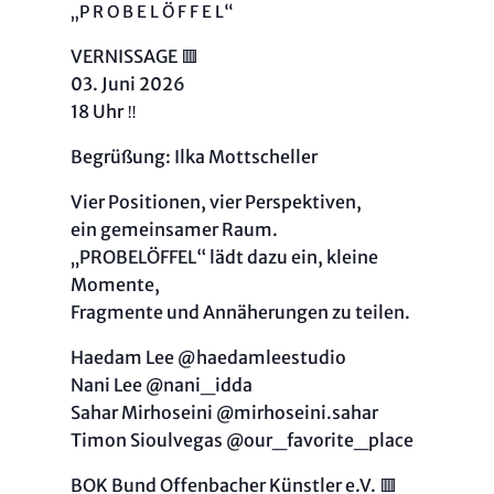
„P R O B E L Ö F F E L“
VERNISSAGE 🟥
03. Juni 2026
18 Uhr ‼️
Begrüßung: Ilka Mottscheller
Vier Positionen, vier Perspektiven,
ein gemeinsamer Raum.
„PROBELÖFFEL“ lädt dazu ein, kleine
Momente,
Fragmente und Annäherungen zu teilen.
Haedam Lee @haedamleestudio
Nani Lee @nani_idda
Sahar Mirhoseini @mirhoseini.sahar
Timon Sioulvegas @our_favorite_place
BOK Bund Offenbacher Künstler e.V. 🟥