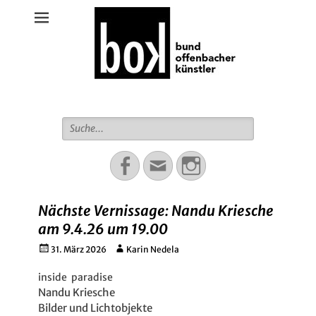
Bund Offenbacher Künstler
Suche
für:
Facebook
Email
Instagram
Nächste Vernissage: Nandu Kriesche
am 9.4.26 um 19.00
Gepostet
Autor
31. März 2026
Karin Nedela
am
inside paradise
Nandu Kriesche
Bilder und Lichtobjekte