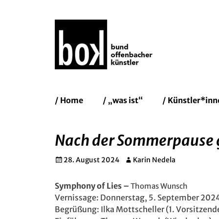
Bund Of
Erstes
Zum
/ Home
/ „was ist“
/ Künstler*inn
Inhalt:
Menü
Nach der Sommerpause ge
Gepostet
Autor
28. August 2024
Karin Nedela
am
Symphony of Lies –
Thomas Wunsch
Vernissage: Donnerstag, 5. September 202
Begrüßung: Ilka Mottscheller (1. Vorsitzend