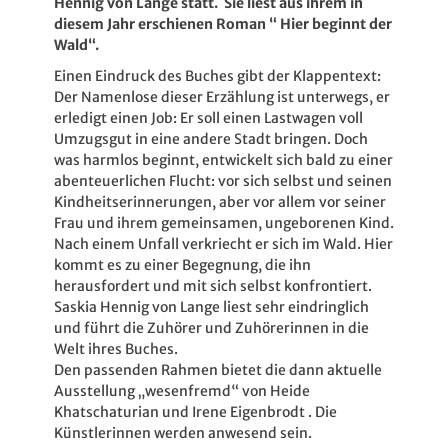
Hennig von Lange statt.
Sie liest aus ihrem in
diesem Jahr erschienen Roman “ Hier beginnt der
Wald“.
Einen Eindruck des Buches gibt der Klappentext:
Der Namenlose dieser Erzählung ist unterwegs, er
erledigt einen Job: Er soll einen Lastwagen voll
Umzugsgut in eine andere Stadt bringen. Doch
was harmlos beginnt, entwickelt sich bald zu einer
abenteuerlichen Flucht: vor sich selbst und seinen
Kindheitserinnerungen, aber vor allem vor seiner
Frau und ihrem gemeinsamen, ungeborenen Kind.
Nach einem Unfall verkriecht er sich im Wald. Hier
kommt es zu einer Begegnung, die ihn
herausfordert und mit sich selbst konfrontiert.
Saskia Hennig von Lange liest sehr eindringlich
und führt die Zuhörer und Zuhörerinnen in die
Welt ihres Buches.
Den passenden Rahmen bietet die dann aktuelle
Ausstellung „wesenfremd“ von Heide
Khatschaturian und Irene Eigenbrodt . Die
Künstlerinnen werden anwesend sein.