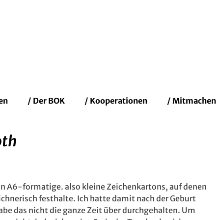
fenbacher Künstler
en
/ Der BOK
/ Kooperationen
/ Mitmachen
oth
n A6-formatige. also kleine Zeichenkartons, auf denen
ichnerisch festhalte. Ich hatte damit nach der Geburt
be das nicht die ganze Zeit über durchgehalten. Um