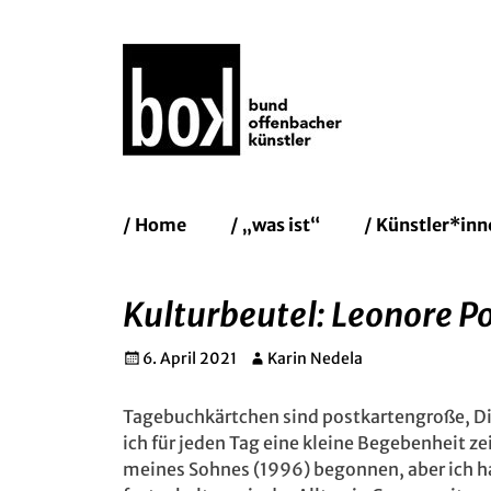
Bund Of
Erstes
Zum
/ Home
/ „was ist“
/ Künstler*inn
Inhalt:
Menü
Kulturbeutel: Leonore P
Gepostet
Autor
6. April 2021
Karin Nedela
am
Tagebuchkärtchen sind postkartengroße, Di
ich für jeden Tag eine kleine Begebenheit ze
meines Sohnes (1996) begonnen, aber ich ha