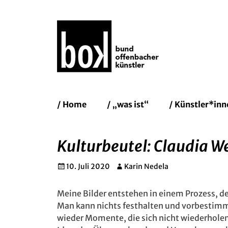
Bund Of
Erstes
Zum
/ Home
/ „was ist“
/ Künstler*inn
Inhalt:
Menü
Kulturbeutel: Claudia W
Gepostet
Autor
10. Juli 2020
Karin Nedela
am
Meine Bilder entstehen in einem Prozess, der
Man kann nichts festhalten und vorbestimm
wieder Momente, die sich nicht wiederholen