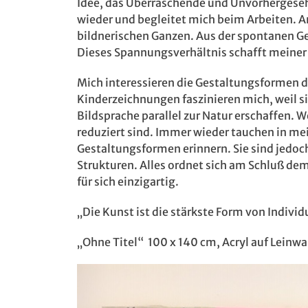
Idee, das Überraschende und Unvorhergeseh
wieder und begleitet mich beim Arbeiten. Am
bildnerischen Ganzen. Aus der spontanen G
Dieses Spannungsverhältnis schafft meiner 
Mich interessieren die Gestaltungsformen d
Kinderzeichnungen faszinieren mich, weil s
Bildsprache parallel zur Natur erschaffen. W
reduziert sind. Immer wieder tauchen in mei
Gestaltungsformen erinnern. Sie sind jedoch
Strukturen. Alles ordnet sich am Schluß dem
für sich einzigartig.
„Die Kunst ist die stärkste Form von Indivi
„Ohne Titel“ 100 x 140 cm, Acryl auf Leinw