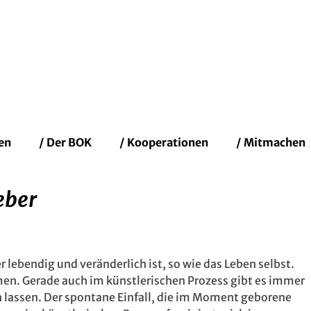
fenbacher Künstler
en
/ Der BOK
/ Kooperationen
/ Mitmachen
eber
 lebendig und veränderlich ist, so wie das Leben selbst.
en. Gerade auch im künstlerischen Prozess gibt es immer
 lassen. Der spontane Einfall, die im Moment geborene