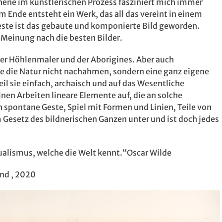
ene im künstlerischen Prozess fasziniert mich immer
 Ende entsteht ein Werk, das all das vereint in einem
este ist das gebaute und komponierte Bild geworden.
Meinung nach die besten Bilder.
er Höhlenmaler und der Aborigines. Aber auch
ie die Natur nicht nachahmen, sondern eine ganz eigene
eil sie einfach, archaisch und auf das Wesentliche
nen Arbeiten lineare Elemente auf, die an solche
 spontane Geste, Spiel mit Formen und Linien, Teile von
 Gesetz des bildnerischen Ganzen unter und ist doch jedes
dualismus, welche die Welt kennt.“Oscar Wilde
and , 2020