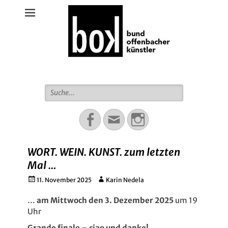
Bund Offenbacher Künstler
Suche
für:
Facebook
Email
Instagram
WORT. WEIN. KUNST. zum letzten
Mal …
Gepostet
Autor
11. November 2025
Karin Nedela
am
…
am Mittwoch den 3. Dezember 2025
um 19
Uhr
Grande finale – ciao und danke!