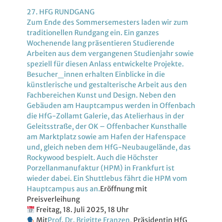
27. HFG RUNDGANG
Zum Ende des Sommersemesters laden wir zum
traditionellen Rundgang ein. Ein ganzes
Wochenende lang präsentieren Studierende
Arbeiten aus dem vergangenen Studienjahr sowie
speziell für diesen Anlass entwickelte Projekte.
Besucher_innen erhalten Einblicke in die
künstlerische und gestalterische Arbeit aus den
Fachbereichen Kunst und Design. Neben den
Gebäuden am Hauptcampus werden in Offenbach
die HfG-Zollamt Galerie, das Atelierhaus in der
Geleitsstraße, der OK – Offenbacher Kunsthalle
am Marktplatz sowie am Hafen der Hafenspace
und, gleich neben dem HfG-Neubaugelände, das
Rockywood bespielt. Auch die Höchster
Porzellanmanufaktur (HPM) in Frankfurt ist
wieder dabei. Ein Shuttlebus fährt die HPM vom
Hauptcampus aus an.
Eröffnung mit
Preisverleihung
Freitag, 18. Juli 2025, 18 Uhr
Mit
Prof. Dr. Brigitte Franzen
, Präsidentin HfG