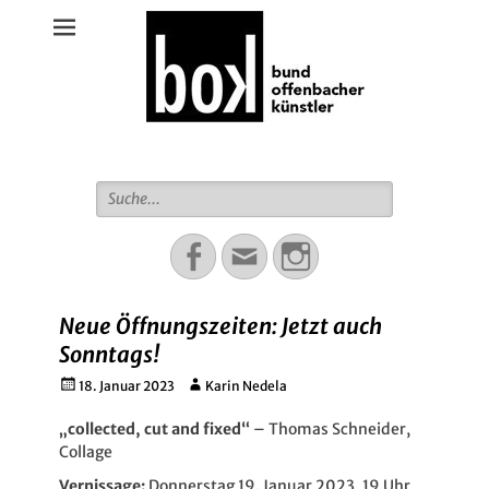
Bund Offenbacher Künstler
Suche
für:
Facebook
Email
Instagram
Neue Öffnungszeiten: Jetzt auch
Sonntags!
Gepostet
Autor
18. Januar 2023
Karin Nedela
am
„collected, cut and fixed“
– Thomas Schneider,
Collage
Vernissage:
Donnerstag 19. Januar 2023, 19 Uhr