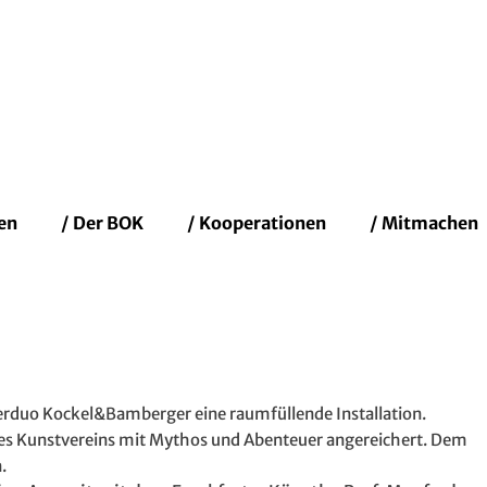
fenbacher Künstler
en
/ Der BOK
/ Kooperationen
/ Mitmachen
tlerduo Kockel&Bamberger eine raumfüllende Installation.
es Kunstvereins mit Mythos und Abenteuer angereichert. Dem
.