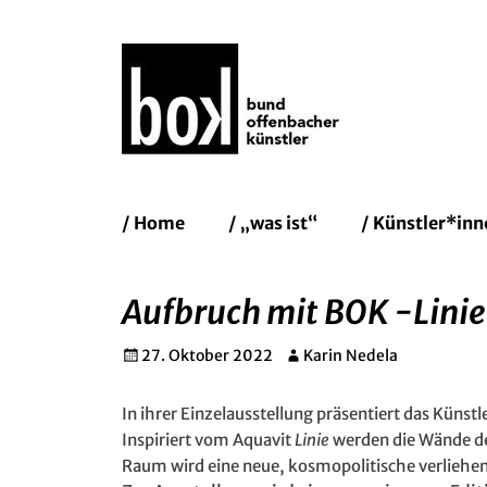
Bund Of
Erstes
Zum
/ Home
/ „was ist“
/ Künstler*inn
Inhalt:
Menü
Aufbruch mit BOK -Linie
Gepostet
Autor
27. Oktober 2022
Karin Nedela
am
In ihrer Einzelausstellung präsentiert das Küns
Inspiriert vom Aquavit
Linie
werden die Wände d
Raum wird eine neue, kosmopolitische verliehen